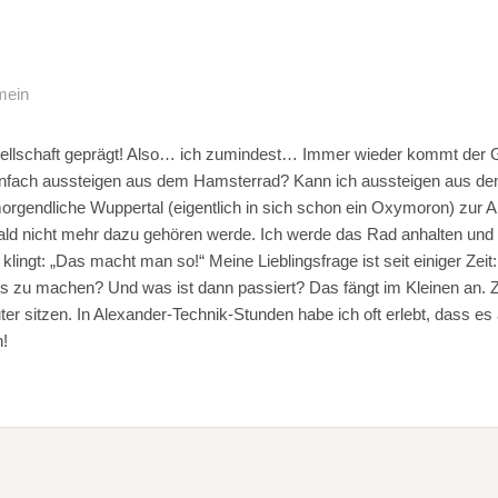
mein
ellschaft geprägt! Also… ich zumindest… Immer wieder kommt der 
infach aussteigen aus dem Hamsterrad? Kann ich aussteigen aus de
morgendliche Wuppertal (eigentlich in sich schon ein Oxymoron) zur 
ald nicht mehr dazu gehören werde. Ich werde das Rad anhalten und a
 klingt: „Das macht man so!“ Meine Lieblingsfrage ist seit einiger 
s zu machen? Und was ist dann passiert? Das fängt im Kleinen an. Zu
er sitzen. In Alexander-Technik-Stunden habe ich oft erlebt, dass es
!