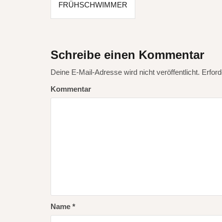
FRÜHSCHWIMMER
B
e
i
Schreibe einen Kommentar
t
r
Deine E-Mail-Adresse wird nicht veröffentlicht.
Erford
a
Kommentar
g
s
-
N
a
v
i
Name
*
g