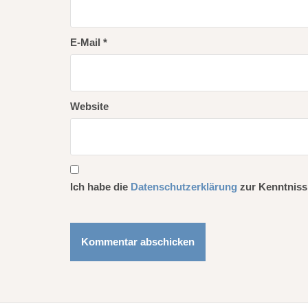
a
t
E-Mail
*
i
o
Website
n
Ich habe die
Datenschutzerklärung
zur Kenntniss