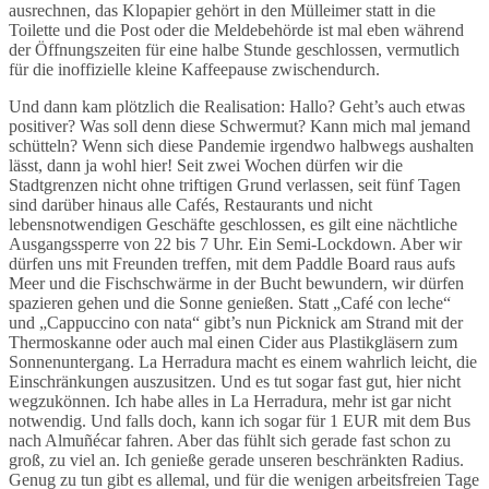
ausrechnen, das Klopapier gehört in den Mülleimer statt in die
Toilette und die Post oder die Meldebehörde ist mal eben während
der Öffnungszeiten für eine halbe Stunde geschlossen, vermutlich
für die inoffizielle kleine Kaffeepause zwischendurch.
Und dann kam plötzlich die Realisation: Hallo? Geht’s auch etwas
positiver? Was soll denn diese Schwermut? Kann mich mal jemand
schütteln? Wenn sich diese Pandemie irgendwo halbwegs aushalten
lässt, dann ja wohl hier! Seit zwei Wochen dürfen wir die
Stadtgrenzen nicht ohne triftigen Grund verlassen, seit fünf Tagen
sind darüber hinaus alle Cafés, Restaurants und nicht
lebensnotwendigen Geschäfte geschlossen, es gilt eine nächtliche
Ausgangssperre von 22 bis 7 Uhr. Ein Semi-Lockdown. Aber wir
dürfen uns mit Freunden treffen, mit dem Paddle Board raus aufs
Meer und die Fischschwärme in der Bucht bewundern, wir dürfen
spazieren gehen und die Sonne genießen. Statt „Café con leche“
und „Cappuccino con nata“ gibt’s nun Picknick am Strand mit der
Thermoskanne oder auch mal einen Cider aus Plastikgläsern zum
Sonnenuntergang. La Herradura macht es einem wahrlich leicht, die
Einschränkungen auszusitzen. Und es tut sogar fast gut, hier nicht
wegzukönnen. Ich habe alles in La Herradura, mehr ist gar nicht
notwendig. Und falls doch, kann ich sogar für 1 EUR mit dem Bus
nach Almuñécar fahren. Aber das fühlt sich gerade fast schon zu
groß, zu viel an. Ich genieße gerade unseren beschränkten Radius.
Genug zu tun gibt es allemal, und für die wenigen arbeitsfreien Tage