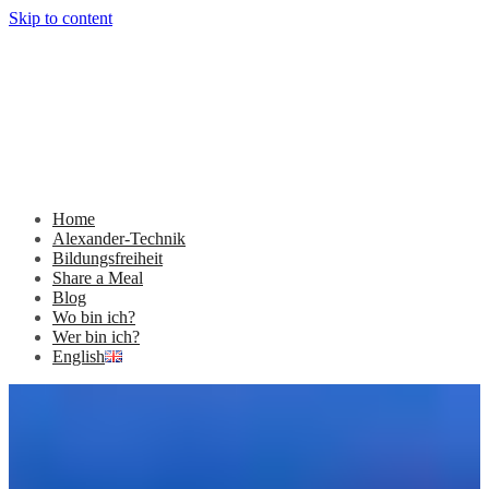
Skip to content
Home
Alexander-Technik
Bildungsfreiheit
Share a Meal
Blog
Wo bin ich?
Wer bin ich?
English