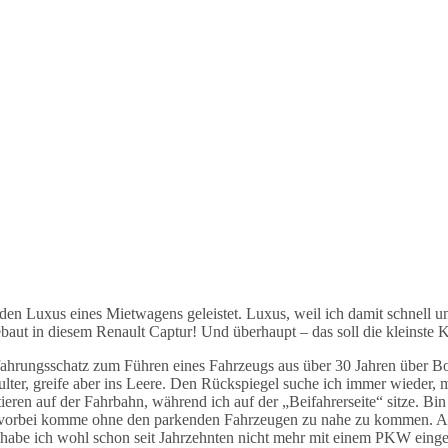
en Luxus eines Mietwagens geleistet. Luxus, weil ich damit schnell u
gebaut in diesem Renault Captur! Und überhaupt – das soll die kleinste
rfahrungsschatz zum Führen eines Fahrzeugs aus über 30 Jahren über Bo
ter, greife aber ins Leere. Den Rückspiegel suche ich immer wieder, me
tieren auf der Fahrbahn, während ich auf der „Beifahrerseite“ sitze. Bin
 vorbei komme ohne den parkenden Fahrzeugen zu nahe zu kommen. Am l
 habe ich wohl schon seit Jahrzehnten nicht mehr mit einem PKW eingep