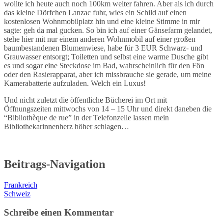
wollte ich heute auch noch 100km weiter fahren. Aber als ich durch
das kleine Dörfchen Lanzac fuhr, wies ein Schild auf einen
kostenlosen Wohnmobilplatz hin und eine kleine Stimme in mir
sagte: geh da mal gucken. So bin ich auf einer Gänsefarm gelandet,
stehe hier mit nur einem anderen Wohnmobil auf einer großen
baumbestandenen Blumenwiese, habe für 3 EUR Schwarz- und
Grauwasser entsorgt; Toiletten und selbst eine warme Dusche gibt
es und sogar eine Steckdose im Bad, wahrscheinlich für den Fön
oder den Rasierapparat, aber ich missbrauche sie gerade, um meine
Kamerabatterie aufzuladen. Welch ein Luxus!
Und nicht zuletzt die öffentliche Bücherei im Ort mit
Öffnungszeiten mittwochs von 14 – 15 Uhr und direkt daneben die
“Bibliothèque de rue” in der Telefonzelle lassen mein
Bibliothekarinnenherz höher schlagen…
Beitrags-Navigation
Frankreich
Schweiz
Schreibe einen Kommentar